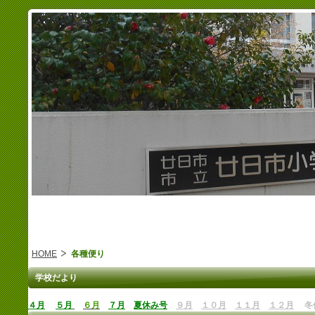
HOME
各種便り
学校だより
４月
５月
６月
７月
夏休み号
９月
１０月
１１月
１２月
冬