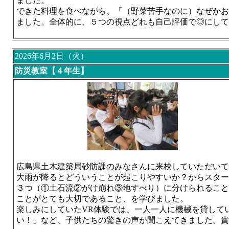
ました。
できた料理を食べながら、「（野菜苦手なのに）なぜかお
ました。全体的に、５つの視点どれも自己評価で◎にして
2026年6月2日（火）
防災教室【４年生】
広島県土木建築局砂防課のみなさんに来校していただいて
大雨が降るとどういうことが起こりやすいか？からスター
３つ（①土石流②がけ崩れ③地すべり）に分けられること
ことがとても大切であること、を学びました。
楽しみにしていたVR体験では、一人一人に機械を貸して
い！」など、子供たちの驚きの声が聞こえてきました。貴