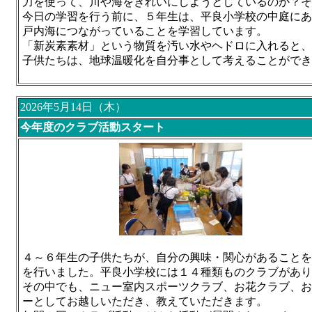
力を使って、川や海をきれいにしようとしているのか？
そ
今日の学習を行う前に、５年生は、平良小学校の中庭にあ
戸内海につながっていることを学習しています。
「新炭素素材」という物質を汚い水やヘドロに入れると、
子供たちは、地球温暖化を自分事として考えることができ
2026年5月14日（木）
今年度のクラブ活動スタート
４～６年生の子供たちが、自分の興味・関心があることを
を行いました。平良小学校には
１４種類ものクラブがあり
その中でも、ニュー室内スポーツクラブ、お花クラブ、お
ーとしてお越しいただき、教えていただきます。