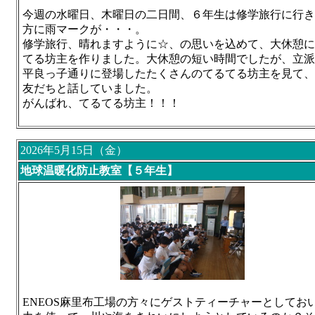
今週の水曜日、木曜日の二日間、６年生は修学旅行に行き
方に雨マークが・・・。
修学旅行、晴れますように☆、の思いを込めて、大休憩に
てる坊主を作りました。大休憩の短い時間でしたが、立
平良っ子通りに登場したたくさんのてるてる坊主を見て、
友だちと話していました。
がんばれ、てるてる坊主！！！
2026年5月15日（金）
地球温暖化防止教室【５年生】
ENEOS麻里布工場の方々にゲストティーチャーとして