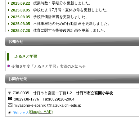
授業時数１学期分を更新しました。
2025.09.22
学校だより7月号・夏休み号を更新しました。
2025.08.05
学校評価計画書を更新しました。
2025.08.05
不祥事根絶のための行動計画を更新しました。
2025.08.05
体育に関する指導改善計画を更新しました。
2025.07.28
学校だよりを更新しました。
2025.06.11
お知らせ
視察研修公開予定を追加しました。
2025.04.24
体育に関する指導改善計画を更新しました。
2025.01.15
ふるさと学習
宮園小日記を更新しました。
2025.01.07
宮園小日記を更新しました。
2024.12.13
令和６年度「ふるさと学習」実践のお知らせ
宮園小日記を更新しました。
2024.11.14
宮園小日記を更新しました。
2024.11.13
お問合せ先
宮園小日記を更新しました。
2024.10.16
宮園小日記を更新しました。
2024.10.15
〒 738-0035 廿日市市宮園一丁目1-2
廿日市市立宮園小学校
宮園小日記を更新しました。
2024.09.03
(0829)38-1776 Fax(0829)20-2064
miyazono-e-soshiki@hatsukaichi-edu.jp
体育に関する指導改善計画を更新しました。
2024.08.01
(Google MAP)
宮園小日記を更新しました。
2024.07.06
学校だより、行事予定を更新しました。
2024.06.10
宮園小日記を更新しました。
2024.05.08
宮園小日記を更新しました。
2024.04.12