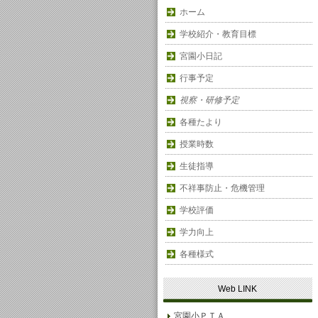
ホーム
学校紹介・教育目標
宮園小日記
行事予定
視察・研修予定
各種たより
授業時数
生徒指導
不祥事防止・危機管理
学校評価
学力向上
各種様式
Web LINK
宮園小ＰＴＡ