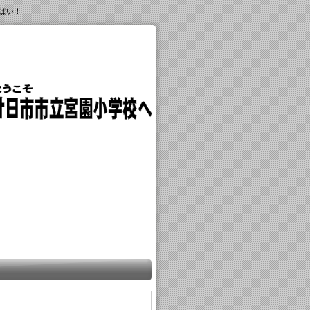
ぱい！
。